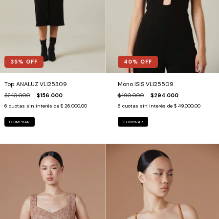
35
% OFF
40
% OFF
Top ANALUZ VLI25309
Mono ISIS VLI25509
$240.000
$156.000
$490.000
$294.000
6
cuotas sin interés de
$ 26.000,00
6
cuotas sin interés de
$ 49.000,00
COMPRAR
COMPRAR