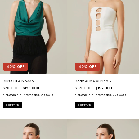
40
% OFF
40
% OFF
Blusa LILA I25335
Body ALMA VLI25512
$210.000
$126.000
$320.000
$192.000
6
cuotas sin interés de
$ 21.000,00
6
cuotas sin interés de
$ 32.000,00
COMPRAR
COMPRAR