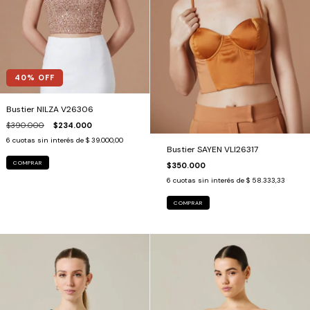
40
% OFF
Bustier NILZA V26306
$390.000
$234.000
6
cuotas sin interés de
$ 39.000,00
Bustier SAYEN VLI26317
COMPRAR
$350.000
6
cuotas sin interés de
$ 58.333,33
COMPRAR