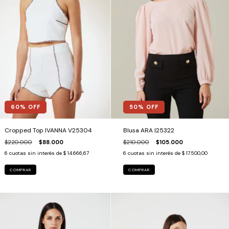
60
% OFF
50
% OFF
Cropped Top IVANNA V25304
Blusa ARA I25322
$220.000
$88.000
$210.000
$105.000
6
cuotas sin interés de
$ 14.666,67
6
cuotas sin interés de
$ 17.500,00
COMPRAR
COMPRAR