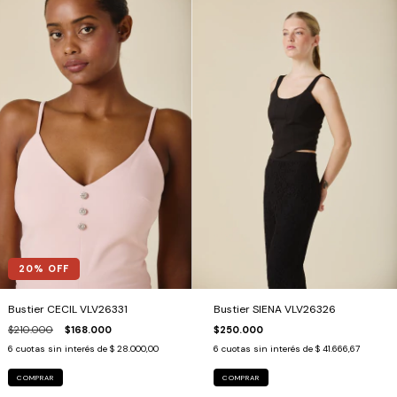
20
% OFF
Bustier CECIL VLV26331
Bustier SIENA VLV26326
$210.000
$168.000
$250.000
6
cuotas sin interés de
$ 28.000,00
6
cuotas sin interés de
$ 41.666,67
COMPRAR
COMPRAR