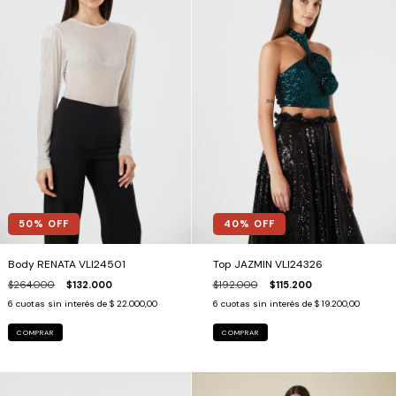
50
% OFF
40
% OFF
Body RENATA VLI24501
Top JAZMIN VLI24326
$264.000
$132.000
$192.000
$115.200
6
cuotas sin interés de
$ 22.000,00
6
cuotas sin interés de
$ 19.200,00
COMPRAR
COMPRAR