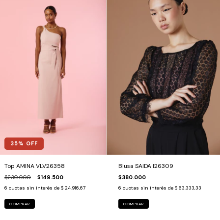
35
% OFF
Top AMINA VLV26358
Blusa SAIDA I26309
$230.000
$149.500
$380.000
6
cuotas sin interés de
$ 24.916,67
6
cuotas sin interés de
$ 63.333,33
COMPRAR
COMPRAR