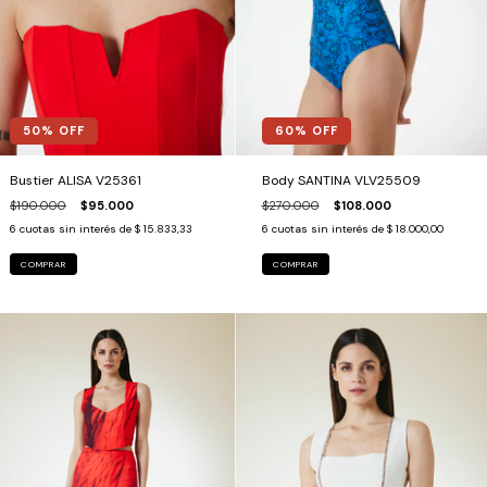
50
% OFF
60
% OFF
Bustier ALISA V25361
Body SANTINA VLV25509
$190.000
$95.000
$270.000
$108.000
6
cuotas sin interés de
$ 15.833,33
6
cuotas sin interés de
$ 18.000,00
COMPRAR
COMPRAR