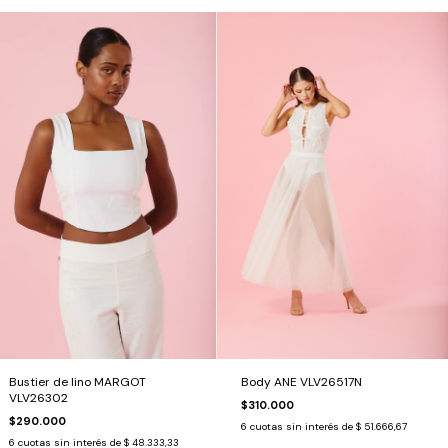
Body ANE VLV26517N
Bustier de lino MARGOT
VLV26302
$310.000
$290.000
6
cuotas sin interés de
$ 51.666,67
6
cuotas sin interés de
$ 48.333,33