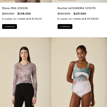
Blusa ZINA V26336
Bustier ALEXANDRA V25379
$310.000
$248.000
$330.000
$231.000
6
cuotas sin interés de
$ 41.333,33
6
cuotas sin interés de
$ 38.500,00
COMPRAR
COMPRAR