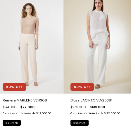
50
% OFF
50
% OFF
Remera MARLENE V24308
Blusa JACINTO VLV25381
$144.000
$72.000
$270.000
$135.000
6
cuotas sin interés de
$ 12.000,00
6
cuotas sin interés de
$ 22.500,00
COMPRAR
COMPRAR