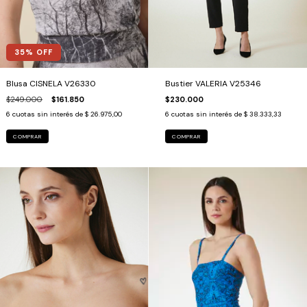
35
% OFF
Blusa CISNELA V26330
Bustier VALERIA V25346
$249.000
$161.850
$230.000
6
cuotas sin interés de
$ 26.975,00
6
cuotas sin interés de
$ 38.333,33
COMPRAR
COMPRAR