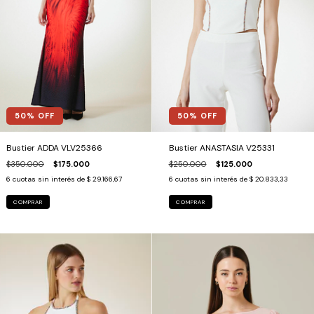
50
% OFF
50
% OFF
Bustier ADDA VLV25366
Bustier ANASTASIA V25331
$350.000
$175.000
$250.000
$125.000
6
cuotas sin interés de
$ 29.166,67
6
cuotas sin interés de
$ 20.833,33
COMPRAR
COMPRAR