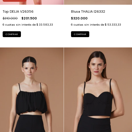
Top DELIA V26356
Blusa THALIA I26332
$310.000
$201.500
$320.000
6
cuotas sin interés de
$ 33.583,33
6
cuotas sin interés de
$ 53.333,33
COMPRAR
COMPRAR