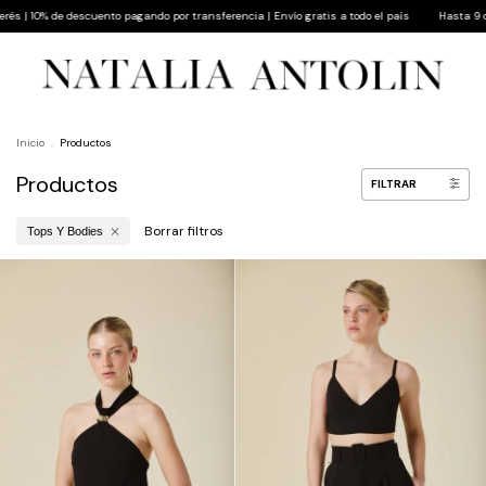
 por transferencia | Envío gratis a todo el país
Hasta 9 cuotas sin interés | 10% de des
Inicio
.
Productos
Productos
FILTRAR
Borrar filtros
Tops Y Bodies