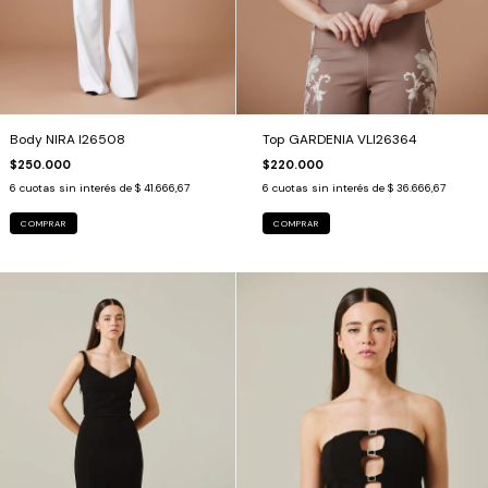
Body NIRA I26508
Top GARDENIA VLI26364
$250.000
$220.000
6
cuotas sin interés de
$ 41.666,67
6
cuotas sin interés de
$ 36.666,67
COMPRAR
COMPRAR