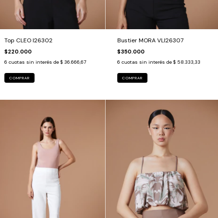
Top CLEO I26302
Bustier MORA VLI26307
$220.000
$350.000
6
cuotas sin interés de
$ 36.666,67
6
cuotas sin interés de
$ 58.333,33
COMPRAR
COMPRAR