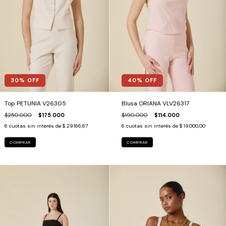
30
% OFF
40
% OFF
Top PETUNIA V26305
Blusa ORIANA VLV26317
$250.000
$175.000
$190.000
$114.000
6
cuotas sin interés de
$ 29.166,67
6
cuotas sin interés de
$ 19.000,00
COMPRAR
COMPRAR