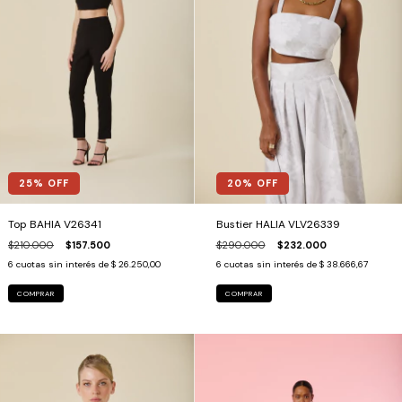
25
% OFF
20
% OFF
Top BAHIA V26341
Bustier HALIA VLV26339
$210.000
$157.500
$290.000
$232.000
6
cuotas sin interés de
$ 26.250,00
6
cuotas sin interés de
$ 38.666,67
COMPRAR
COMPRAR