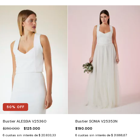
50
% OFF
Bustier ALESSIA V25360
Bustier SONIA V25353N
$250.000
$125.000
$190.000
6
cuotas sin interés de
$ 20.833,33
6
cuotas sin interés de
$ 31.666,67