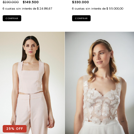
$230.000
$149.500
$330.000
6
cuotas sin interés de
$ 24.916,67
6
cuotas sin interés de
$ 55.000,00
COMPRAR
COMPRAR
25
% OFF