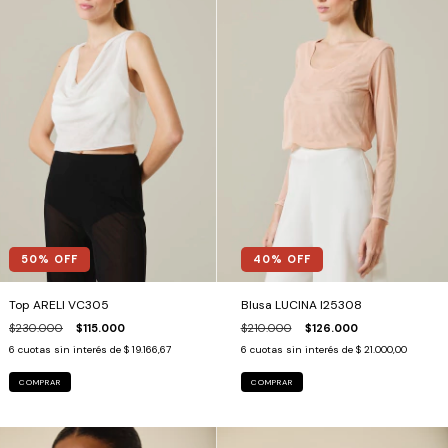
50
% OFF
40
% OFF
Top ARELI VC305
Blusa LUCINA I25308
$230.000
$115.000
$210.000
$126.000
6
cuotas sin interés de
$ 19.166,67
6
cuotas sin interés de
$ 21.000,00
COMPRAR
COMPRAR