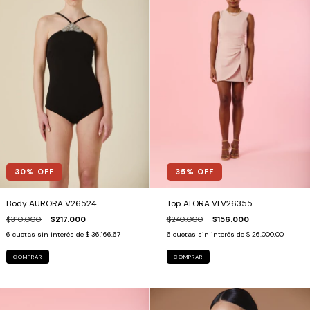
35
% OFF
30
% OFF
Top ALORA VLV26355
Body AURORA V26524
$240.000
$156.000
$310.000
$217.000
6
cuotas sin interés de
$ 26.000,00
6
cuotas sin interés de
$ 36.166,67
COMPRAR
COMPRAR