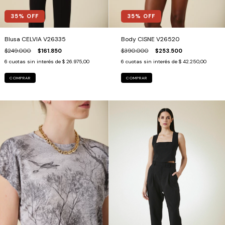
35
% OFF
35
% OFF
Blusa CELVIA V26335
Body CISNE V26520
$249.000
$161.850
$390.000
$253.500
6
cuotas sin interés de
$ 26.975,00
6
cuotas sin interés de
$ 42.250,00
COMPRAR
COMPRAR