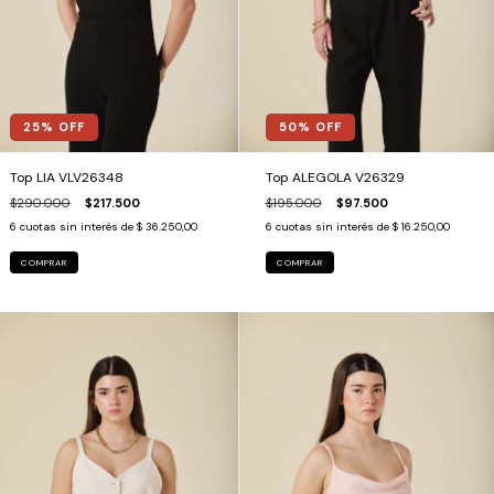
25
% OFF
50
% OFF
Top LIA VLV26348
Top ALEGOLA V26329
$290.000
$217.500
$195.000
$97.500
6
cuotas sin interés de
$ 36.250,00
6
cuotas sin interés de
$ 16.250,00
COMPRAR
COMPRAR