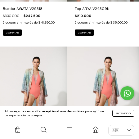
Bustier AGATA V25318
Top ARYA V24309N
$330.000
$247.500
$210.000
6
cuotas sin interés de
$ 41.250,00
6
cuotas sin interés de
$ 35.000,00
COMPRAR
COMPRAR
Al navegar por este sitio
aceptás el uso de cookies
para agilizar
ENTENDIDO
tu experiencia de compra.
0